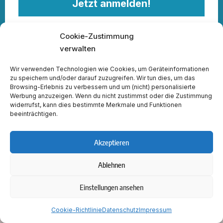
Jetzt anmelden!
Du kannst den Newsletter jederzeit über den Link in unserem
Cookie-Zustimmung
Newsletter abbestellen.
verwalten
Wenn du mehr darüber erfahren willst, wie wir deine
Daten verarbeiten und schützen, kannst du alles in
Wir verwenden Technologien wie Cookies, um Geräteinformationen
unserer
Datenschutzerklärung
nachlesen.
zu speichern und/oder darauf zuzugreifen. Wir tun dies, um das
Browsing-Erlebnis zu verbessern und um (nicht) personalisierte
Werbung anzuzeigen. Wenn du nicht zustimmst oder die Zustimmung
widerrufst, kann dies bestimmte Merkmale und Funktionen
beeinträchtigen.
Akzeptieren
Ablehnen
Einstellungen ansehen
Cookie-Richtlinie
Datenschutz
Impressum