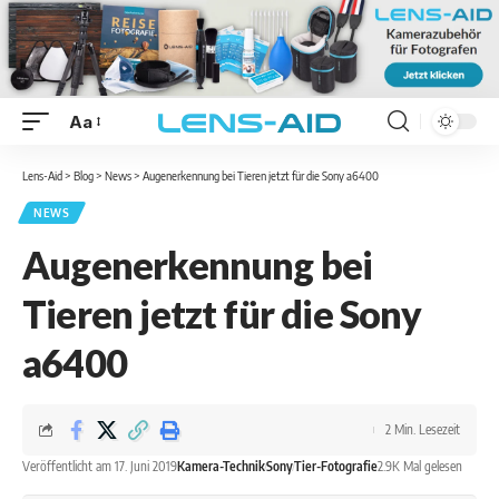
Aa
Lens-Aid
>
Blog
>
News
>
Augenerkennung bei Tieren jetzt für die Sony a6400
NEWS
Augenerkennung bei
Tieren jetzt für die Sony
a6400
2 Min. Lesezeit
Veröffentlicht am 17. Juni 2019
Kamera-Technik
Sony
Tier-Fotografie
2.9K Mal gelesen