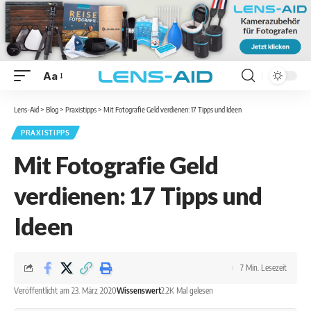
Aa
Lens-Aid
>
Blog
>
Praxistipps
>
Mit Fotografie Geld verdienen: 17 Tipps und Ideen
PRAXISTIPPS
Mit Fotografie Geld
verdienen: 17 Tipps und
Ideen
7 Min. Lesezeit
Veröffentlicht am 23. März 2020
Wissenswert
2.2K Mal gelesen