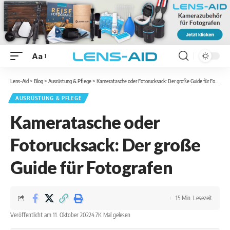
Aa
Lens-Aid
>
Blog
>
Ausrüstung & Pflege
>
Kameratasche oder Fotorucksack: Der große Guide für Fotografen
AUSRÜSTUNG & PFLEGE
Kameratasche oder
Fotorucksack: Der große
Guide für Fotografen
15 Min. Lesezeit
Veröffentlicht am 11. Oktober 2022
4.7K Mal gelesen