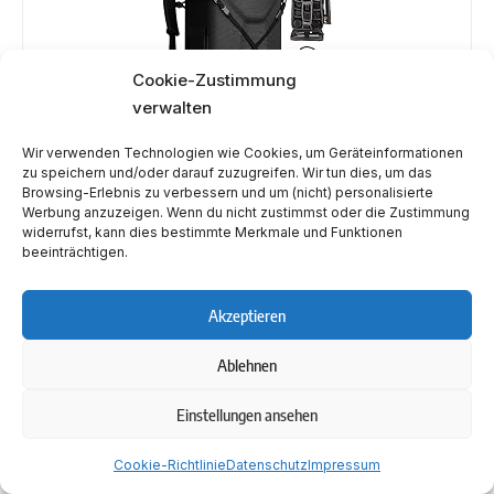
Cookie-Zustimmung
verwalten
Wir verwenden Technologien wie Cookies, um Geräteinformationen
Preis: € 74,99
zu speichern und/oder darauf zuzugreifen. Wir tun dies, um das
Browsing-Erlebnis zu verbessern und um (nicht) personalisierte
Jetzt auf Amazon kaufen*
Werbung anzuzeigen. Wenn du nicht zustimmst oder die Zustimmung
widerrufst, kann dies bestimmte Merkmale und Funktionen
Preis inkl. MwSt., zzgl. Versandkosten
Amazon (9303)
beeinträchtigen.
Akzeptieren
Zuletzt aktualisiert am 22. September 2022 um 14:06 . Wir weisen darauf hin, dass
sich hier angezeigte Preise inzwischen geändert haben können. Alle Angaben ohne
Gewähr.
Ablehnen
Kamerakoffer mit Schulterriemen
Einstellungen ansehen
Cookie-Richtlinie
Datenschutz
Impressum
Eine besondere Form des Kamerarucksacks zeigt