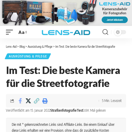
Aa
Lens-Aid
>
Blog
>
Ausrüstung & Pflege
>
Im Test: Die beste Kamera für die Streetfotografie
AUSRÜSTUNG & PFLEGE
Im Test: Die beste Kamera
für die Streetfotografie
5 Min. Lesezeit
Veröffentlicht am 15. Januar 2022
Straßenfotografie
Test
3.8K Mal gelesen
Die mit * gekennzeichneten Links sind Affiliate-Links. Bei einem Einkauf über
diese Links erhalten wir eine Provision, ohne dass dir zusätzliche Kosten